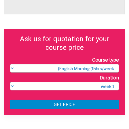
Ask us for quotation for your
course price
Course type
Duration
GET PRICE