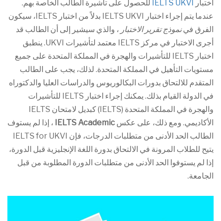
اختبار
IELTS UKVI
للحصول على تأشيرة الطالب الخاصة بهم.
عندما يتم إجراء اختبار IELTS UKVI بدلاً من اختبار IELTS، سيكون
الفرق في
نموذج تقرير الاختبار
، والذي سيشير إلى أن الطالب قد
أجرى الاختبار في مركز IELTS معتمد لتأشيرات UKVI. ينطبق
اختبار IELTS للتأشيرات والهجرة في المملكة المتحدة على جميع
مستويات التأهيل في المملكة المتحدة. لذلك، يجب على الطالب
المتقدم للالتحاق بدورات البكالوريوس والدراسات العليا والدكتوراه
في الدولة القيام بذلك. يمكنك إجراء اختبار IELTS للتأشيرات
والهجرة في المملكة المتحدة (IELTS) كبديل لامتحان IELTS
الأكاديمي. ومع ذلك، على عكس
IELTS Academic
، إذا لم يستوف
الطالب الحد الأدنى من متطلبات الدرجات، فإن IELTS for UKVI
يتيح للطلاب المرونة في الالتحاق بدورة اللغة الإنجليزية قبل الدورة،
إذا لم يستوفوا الحد الأدنى من متطلبات الدورة المطلوبة من قبل
الجامعة.