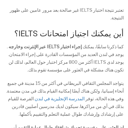
تعتبر نتيجة اختبار IELTS غير صالحة بعد مرور عامين على ظهور
النتيجة.
أين يمكنك اجتياز امتحانات IELTS؟
كما ذكرنا سابقًا، يمكنك
إجراء اختبار IELTS عبر الإنترنت وخارجه
.
يوجد في لندن العديد من المؤسسات القادرة على إجراء الامتحان.
يوجد لدى IELTS أكثر من 800 مركز اختبار حول العالم، لذلك لن
تكون هناك مشكلة في العثور على مؤسسة تقوم بذلك.
يتواجد المجلس الثقافي البريطاني في أكثر من 15 مدينة في جميع
أنحاء إسبانيا، ولكن هناك أيضًا إمكانية القيام بذلك في مدن معتمدة.
وفي هذه الحالة، توفر
المدرسة الإنجليزية في لندن
الفرصة للقيام
بذلك في أي من مراكزها. سيكون لديك مدرسين أصليين قادرين
على إرشادك وإرشادك طوال عملية التعلم والتقييم بأكملها.
إن العثور على مؤسسة تحميك وترافقك طوال عملية التقييم
أمر