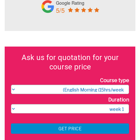
Google Rating
5/5
Ask us for quotation for your
course price
Course type
Duration
GET PRICE