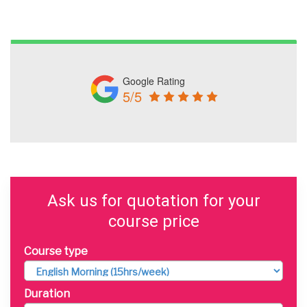
Google Rating
5/5
Ask us for quotation for your
course price
Course type
Duration