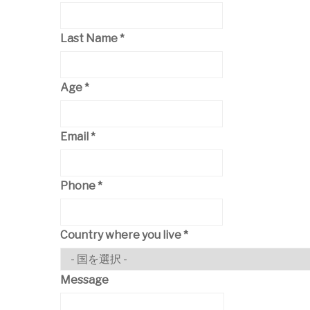
Last Name
*
Age
*
Email
*
Phone
*
Country where you live
*
Message