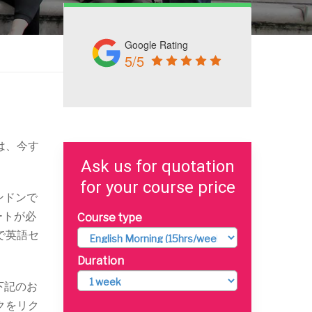
Google Rating
5/5
は、今す
Ask us for quotation
for your course price
ンドンで
ートが必
Course type
で英語セ
Duration
、下記のお
クをリク