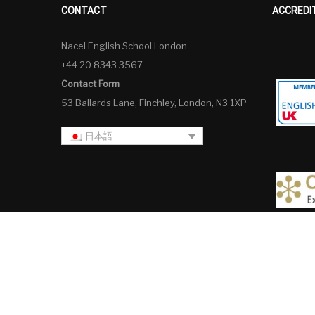
CONTACT
ACCREDI
Nacel English School London
+44 20 8343 3567
Contact Form
53 Ballards Lane, Finchley, London, N3 1XP
日本語
日本語