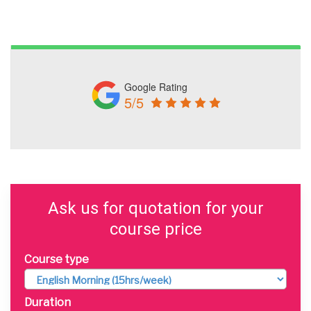
Google Rating
5/5
Ask us for quotation for your
course price
Course type
Duration