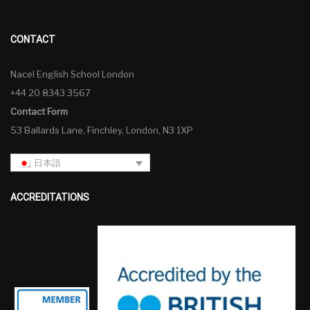
CONTACT
Nacel English School London
+44 20 8343 3567
Contact Form
53 Ballards Lane, Finchley, London, N3 1XP
日本語
ACCREDITATIONS