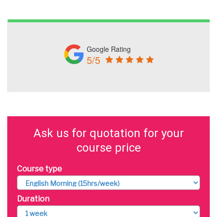
Google Rating
5/5
Ask us for quotation for your
course price
Course type
Duration