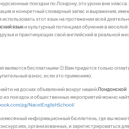
курсионные поездки по Лондону; это уроки вне класса.
ация и конкретный словарный запас и выражения, им
я использовать этот язык на протяжении всей деятельн
йский язык
и культурный потенциал обучения в веселой 
 друзья и практикующих свой английский в реальной жи
 являются бесплатными 🙂 Вам придется только оплат
тупительный взнос, если это применимо.
айти на досках объявлений вокруг нашей
Лондонской
о из поездок и общественных мероприятий можно найт
book.com/pg/NacelEnglishSchool/
ежемесячный информационный бюллетень, где вы може
кскурсиях, организованных, и зарегистрироваться для