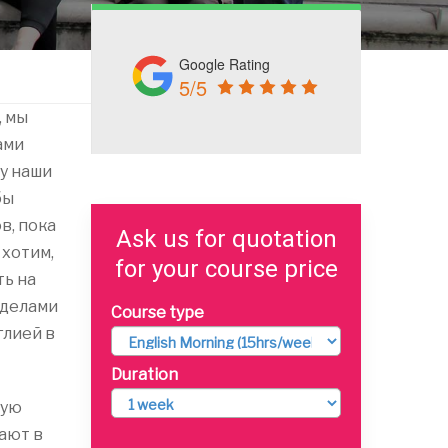
Google Rating
5/5
, мы
ами
му наши
бы
в, пока
Ask us for quotation
 хотим,
for your course price
ть на
еделами
Course type
глией в
Duration
ную
ают в