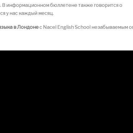
 В информационном бюллетене также говорится о
я у нас каждый месяц.
языка в Лондоне
с Nacel English School незабываемым 