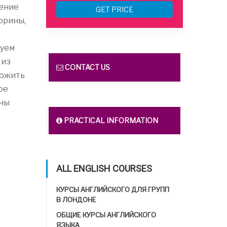
щение
GET PRICE
орины,
зуем
 из
CONTACT US
ложить
ое
ены
PRACTICAL INFORMATION
ALL ENGLISH COURSES
КУРСЫ АНГЛИЙСКОГО ДЛЯ ГРУПП
В ЛОНДОНЕ
ОБЩИЕ КУРСЫ АНГЛИЙСКОГО
ЯЗЫКА