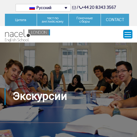
/
+44 20 8343 3567
Русский
тест по
Гоночные
CONTACT
Цитата
английскому
сборы
Экскурсии