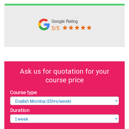
Google Rating
5/5
Ask us for quotation for your
course price
Course type
Duration