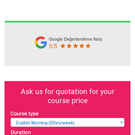
Google Değerlendirme Notu
5/5
Ask us for quotation for your
course price
Course type
Duration