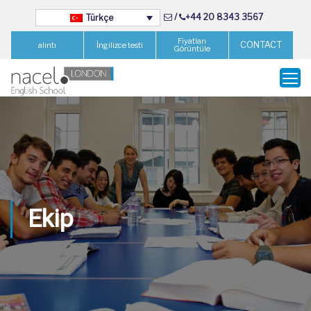
/
+44 20 8343 3567
Türkçe
Fiyatları
CONTACT
alıntı
İngilizce testi
Görüntüle
Ekip