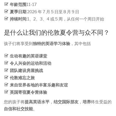
年龄范围
11-17
夏季日期
2026 年 7 月 5 日至 8 月 9 日
持续时间
:1、2、3、4 或 5 周，从任何一个周日开始
是什么让我们的伦敦夏令营与众不同？
孩子们将享受到
独特的英语学习体验
，其中包括
生动有趣的英语课堂
令人兴奋的运动和活动
团队建设房屋挑战
伦敦难忘之旅
来自世界各地的丰富乐趣和友谊
英国寄宿夏令营体验
您的孩子将
提高英语水平
，
结交国际朋友
，
培养
终生受益的
自信和社交技能
。