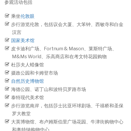
参观活动包括
乘坐
伦敦眼
步行游览伦敦，包括议会大厦、大笨钟、西敏寺和白金
汉宫
国家美术馆
皮卡迪利广场、Fortnum & Mason、莱斯特广场、
M&Ms World、乐高商店和在考文特花园购物
杜莎夫人蜡像馆
摄政公园和卡姆登市场
自然历史博物馆
海德公园、诺丁山和波特贝罗路市场
泰特现代美术馆
步行游览南岸，包括莎士比亚环球剧场、千禧桥和圣保
罗大教堂
大英博物馆、布卢姆斯伯里广场花园、牛津街购物中心
和奥特纳购物中心