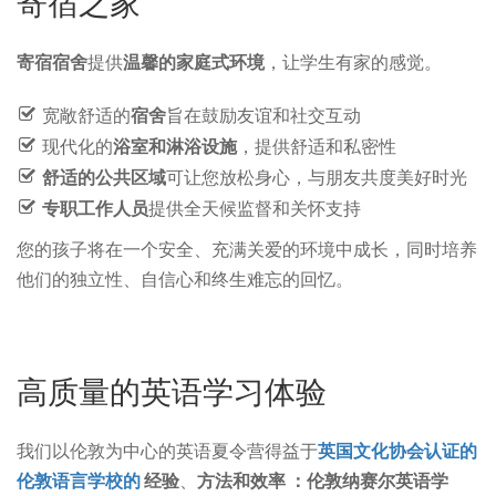
寄宿之家
寄宿宿舍
提供
温馨的家庭式环境
，让学生有家的感觉。
宽敞舒适的
宿舍
旨在鼓励友谊和社交互动
现代化的
浴室和淋浴设施
，提供舒适和私密性
舒适的公共区域
可让您放松身心，与朋友共度美好时光
专职工作人员
提供全天候监督和关怀支持
您的孩子将在一个安全、充满关爱的环境中成长，同时培养
他们的独立性、自信心和终生难忘的回忆。
高质量的英语学习体验
我们以伦敦为中心的英语夏令营得益于
英国文化协会认证的
伦敦语言学校的
经验
、
方法和效率
：伦敦纳赛尔英语学