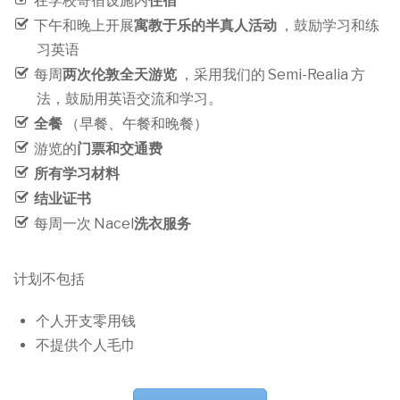
在学校寄宿设施内
住宿
下午和晚上开展
寓教于乐的半真人活动
，鼓励学习和练
习英语
每周
两次伦敦全天游览
，采用我们的 Semi-Realia 方
法，鼓励用英语交流和学习。
全餐
（早餐、午餐和晚餐）
游览的
门票和交通费
所有学习材料
结业证书
每周一次 Nacel
洗衣服务
计划不包括
个人开支零用钱
不提供个人毛巾