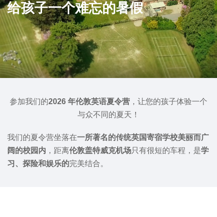
给孩子一个难忘的暑假
参加我们的
2026 年伦敦英语夏令营
，让您的孩子体验一个
与众不同的夏天！
我们的夏令营坐落在
一所著名的传统英国寄宿学校美丽而广
阔的校园内
，距离
伦敦盖特威克机场
只有很短的车程，是
学
习、探险和娱乐的
完美结合。