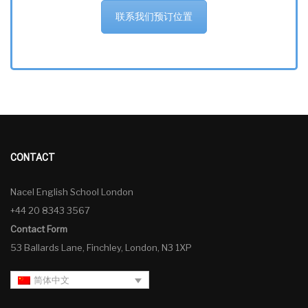
联系我们预订位置
CONTACT
Nacel English School London
+44 20 8343 3567
Contact Form
53 Ballards Lane, Finchley, London, N3 1XP
简体中文