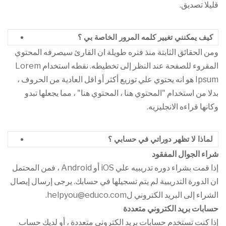
قليلا تصديق.
كيف يمكنني تغيير كلمه المرور الخاصة بي ؟
ومن الحقائق الثابتة منذ فتره طويلة ان القارئ سيصرفه المحتوي
المقروء للصفحة عند النظر إلى تخطيطه. نقطه استخدام Lorem
Ipsum هو انه يحتوي علي توزيع أكثر أو اقل العادية من الحروف ،
بدلا من استخدام "المحتوي هنا ، المحتوي هنا" ، مما يجعلها تبدو
وكانها قراءه الانجليزيه.
لماذا لا تظهر دوراتي في حسابي ؟
شراء الجوال المفقود
إذا قمت بشراء دوره تدريبيه علي iOS أو Android ، فمن المحتمل
ان الدورة التدريبية لم يتم تسجيلها في حسابك. يرجى إرسال إيصال
الشراء إلى البريد الكتروني لhelpyou@educo.com.
حسابات بريد الكتروني متعددة
إذا كنت تستخدم حسابات بريد الكتروني متعددة ، أو لديك حساب