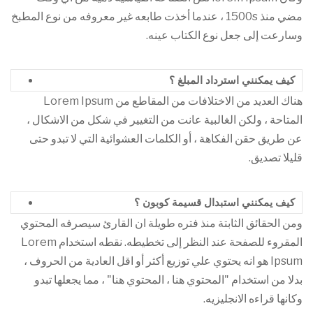
مضي منذ 1500s ، عندما أخذت طابعه غير معروفه من نوع المطبخ
وسارعت إلى جعل نوع الكتاب عينه.
كيف يمكنني استرداد المبلغ ؟
هناك العديد من الاختلافات من المقاطع من Lorem Ipsum
المتاحة ، ولكن الغالبية عانت من التغيير في شكل من الاشكال ،
عن طريق حقن الفكاهة ، أو الكلمات العشوائية التي لا تبدو حتى
قليلا تصديق.
كيف يمكنني استبدال قسيمة كوبون ؟
ومن الحقائق الثابتة منذ فتره طويلة ان القارئ سيصرفه المحتوي
المقروء للصفحة عند النظر إلى تخطيطه. نقطه استخدام Lorem
Ipsum هو انه يحتوي علي توزيع أكثر أو اقل العادية من الحروف ،
بدلا من استخدام "المحتوي هنا ، المحتوي هنا" ، مما يجعلها تبدو
وكانها قراءه الانجليزيه.