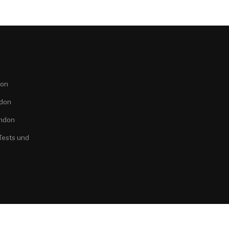
don
ndon
ondon
Tests und