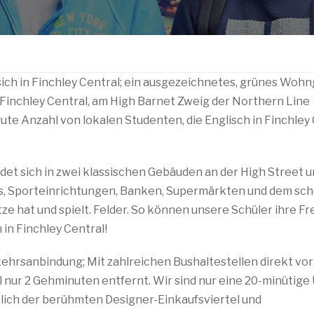
ich in Finchley Central; ein ausgezeichnetes, grünes Woh
Finchley Central, am High Barnet Zweig der Northern Line
ute Anzahl von lokalen Studenten, die Englisch in Finchley
et sich in zwei klassischen Gebäuden an der High Street un
és, Sporteinrichtungen, Banken, Supermärkten und dem sc
e hat und spielt. Felder. So können unsere Schüler ihre Fre
in Finchley Central!
ehrsanbindung; Mit zahlreichen Bushaltestellen direkt vor
 nur 2 Gehminuten entfernt. Wir sind nur eine 20-minütige
ßlich der berühmten Designer-Einkaufsviertel und