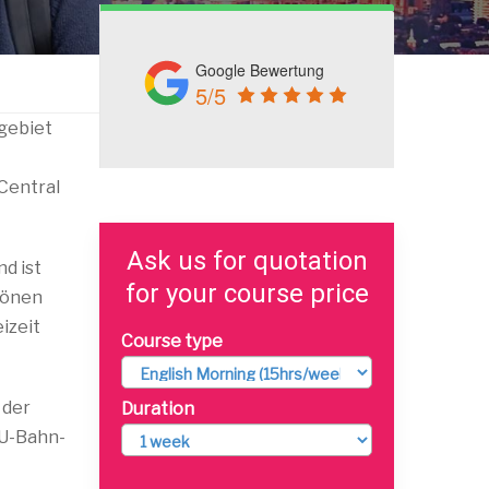
Google Bewertung
5/5
ngebiet
 Central
Ask us for quotation
d ist
for your course price
hönen
izeit
Course type
 der
Duration
 U-Bahn-