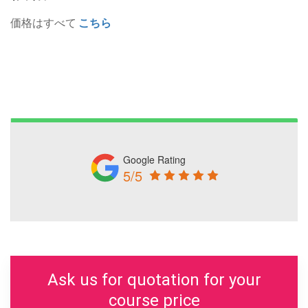
価格はすべて
こちら
Google Rating
5/5
Ask us for quotation for your
course price