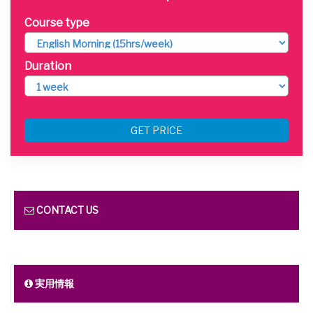
Course type
Duration
GET PRICE
CONTACT US
実用情報