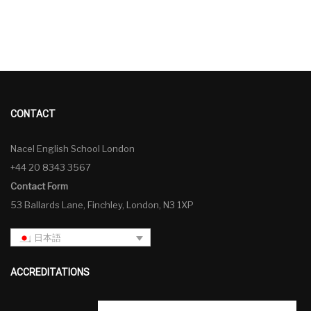
CONTACT
Nacel English School London
+44 20 8343 3567
Contact Form
53 Ballards Lane, Finchley, London, N3 1XP
日本語
ACCREDITATIONS