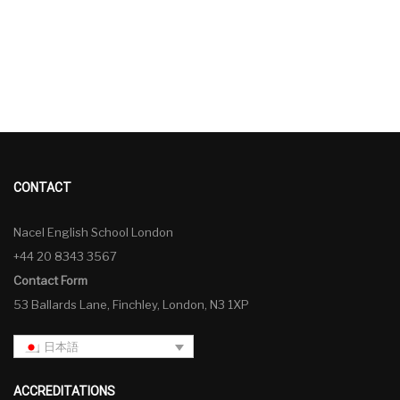
CONTACT
Nacel English School London
+44 20 8343 3567
Contact Form
53 Ballards Lane, Finchley, London, N3 1XP
日本語
ACCREDITATIONS