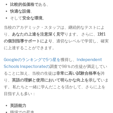
比較的低価格で
ある、
快適な設備
、
そして
安全な環境
。
当校のアカデミック・スタッフは、継続的なテストによ
り、
あなたの上達を注意深く見守
ります。 さらに、
1対1
の個別指導サポートにより
、適切なレベルで学習し、確実
に上達することができます。
Googleのランキングで5つ星を
獲得し、
Independent
Schools Inspectorateの
調査で98％の生徒が満足してい
ることに加え、当校の生徒は
非常に高い試験合格率を
誇
り、
英語の理解と使用において明らかな向上を示して
いま
す。 私たちと一緒に学んだことを活かして、さらに上を
目指す人も多い：
英語能力
職場での昇進