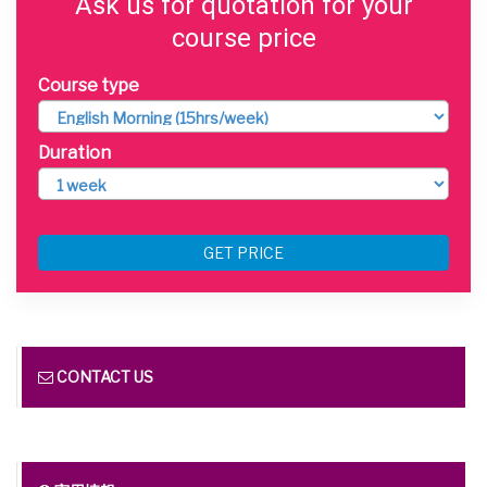
Ask us for quotation for your
course price
Course type
Duration
GET PRICE
CONTACT US