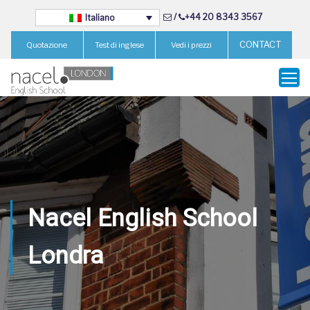
/
+44 20 8343 3567
Italiano
CONTACT
Quotazione
Test di inglese
Vedi i prezzi
Nacel English School
Londra