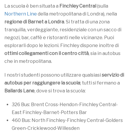
La scuola è ben situata a
Finchley Central
(sulla
Northern Line
della metropolitana di Londra), nella
regione di Barnet a Londra
. Si tratta di una zona
tranquilla, verdeggiante, residenziale con un sacco di
negozi, bar, caffè e ristoranti nelle vicinanze. Puoi
esplorarli dopo le lezioni. Finchley dispone inoltre di
ottimi collegamenti con il centro città
, sia in autobus
che in metropolitana.
I nostri studenti possono utilizzare qualsiasi
servizio di
autobus per raggiungere la scuola
; tutti si fermano a
Ballards Lane
, dove si trova la scuola:
326 Bus: Brent Cross-Hendon-Finchley Central-
East Finchley-Barnet-Potters Bar
460 Bus: North Finchley-Finchley Central-Golders
Green-Cricklewood-Willesden