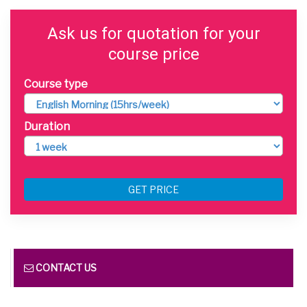
Ask us for quotation for your
course price
Course type
Duration
GET PRICE
CONTACT US