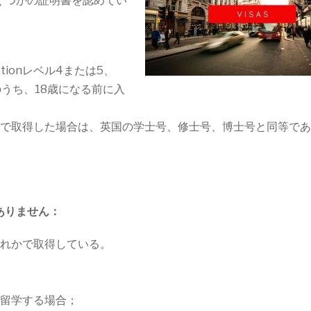
くつかの証明書を認めてい
ficationレベル4または5、
（英語）のうち、18歳になる前に入
で取得した場合は、英国の学士号、修士号、博士号と同等であ
ありません：
れかで取得している。
留学する場合；