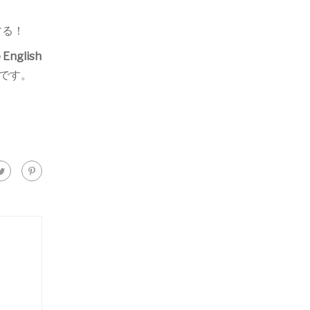
する！
 English
です。