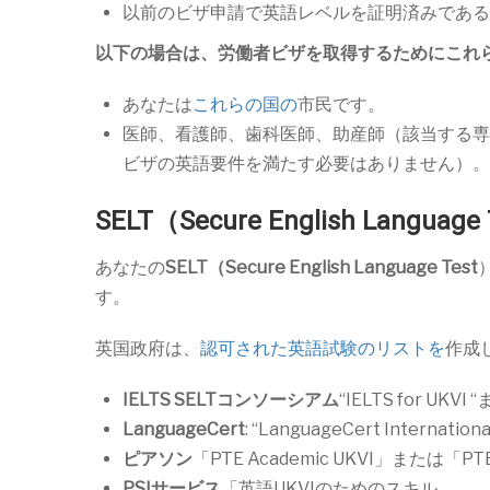
以前のビザ申請で英語レベルを証明済みである
以下の場合は、労働者ビザを取得するためにこれ
あなたは
これらの国の
市民です。
医師、看護師、歯科医師、助産師（該当する専
ビザの英語要件を満たす必要はありません）。
SELT（Secure English Langua
あなたの
SELT（Secure English Language Test
す。
英国政府は、
認可された英語試験のリストを
作成
IELTS SELTコンソーシアム
“IELTS for UKVI “
LanguageCert
: “LanguageCert Internation
ピアソン
「PTE Academic UKVI」または「PT
PSIサービス
「英語UKVIのためのスキル