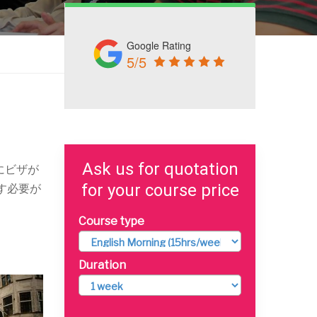
Google Rating
5/5
Ask us for quotation
にビザが
for your course price
す必要が
Course type
Duration