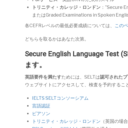
トリニティ・カレッジ・ロンドン
：”Secure Eng
またはGraded Examinations in Spoken Englis
各CEFRレベルの最低必要成績については、
この
どちらを取るかはあなた次第。
Secure English Languag
ます。
英語要件を満たす
ためには、SELTは
認可されたプ
ウェブサイトにアクセスして、検査を予約するこ
IELTS SELTコンソーシアム
言語認証
ピアソン
トリニティ・カレッジ・ロンドン
（英国の場合