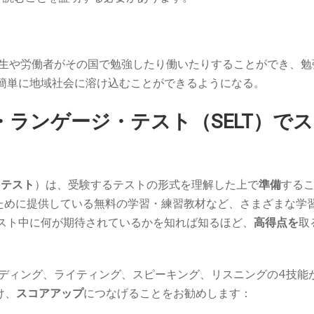
生や労働者がその国で勉強したり働いたりすることができ、勉
り簡単に地域社会に溶け込むことができるようになる。
ランゲージ・テスト（SELT）で
・テスト
）は、受験するテストの形式を理解した上で
準備
する
Sのために提供している無料の学習・練習教材など、さまざまな学
テスト中に何が期待されているかを知れば知るほど、
高得点を
取
SELT)では、リーディング、ライティング、スピーキング、リスニングの4技
け、
スコアアップ
につなげることをお勧めします：