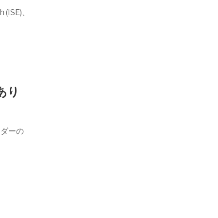
h (ISE)、
があり
イダーの