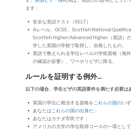
す。
英国ビザ・移民
局は、英語力の証明としてい
ます：
安全な英語テスト（SELT）
Aレベル、GCSE、Scottish National Quali
Scottish Higher/Advanced Higher
学した英国の学校で取得し、合格したもの。
英語で教えられる学位レベルの学術資格（海外
の確認が必要）、ワーホリビザに限る。
ルールを証明する例外…
以下の場合、学生ビザの英語要件を満たす必要は
英国の学位に相当する資格を
これらの国の
いず
あなたは
これらの国の出身だ；
あなたはカナダ市民です；
アメリカの大学の学位取得コースの一環として