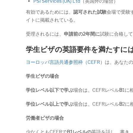
PSI Services (UK) Ltd
（英国外の場合）
有効であるためには、
認可された試験
会場で受験
イトに掲載されている。
受理されるには、
申請前の2年間に
試験に合格して
学生ビザの英語要件を満たすに
ヨーロッパ言語共通参照枠（CEFR
）は、あなた
学生ビザの場合
学位レベル以下で学ぶ
場合は、CEFRレベル
B
1に
学位レベル以上で学ぶ
場合は、CEFRレベル
B
2に
労働者ビザの場合
少なくともCEFRで
B1レベルの
英語を話し、書き