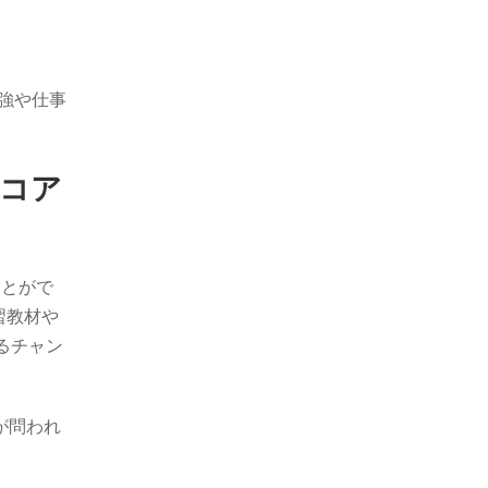
強や仕事
スコア
ことがで
習教材や
るチャン
能が問われ