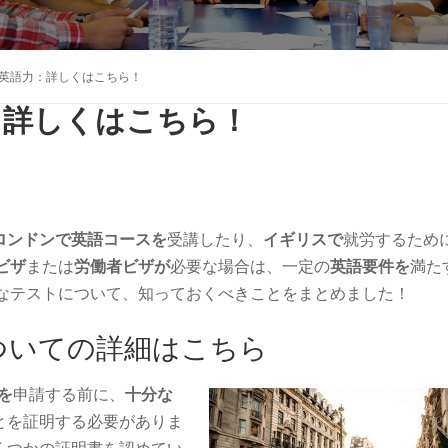
英語力：詳しくはこちら！
：詳しくはこちら！
ロンドンで英語コースを
受講したり、
イギリスで
就労するため
ビザ
または
労働者ビザが
必要な場合は、一定の
英語要件を
満た
要なテストについて、知っておくべきことをまとめました！
ついての詳細はこちら
を
申請する前に、
十分な
とを証明する必要がありま