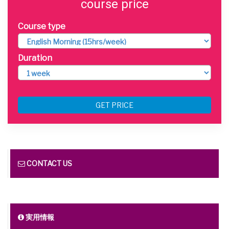
course price
Course type
Duration
GET PRICE
CONTACT US
実用情報