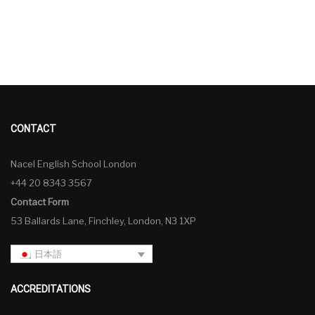
CONTACT
Nacel English School London
+44 20 8343 3567
Contact Form
53 Ballards Lane, Finchley, London, N3 1XP
日本語
ACCREDITATIONS