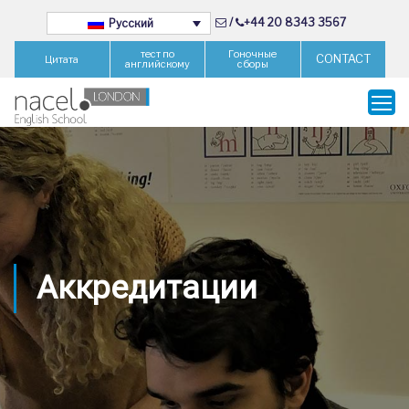
/
+44 20 8343 3567
Русский
тест по
Гоночные
CONTACT
Цитата
английскому
сборы
Аккредитации