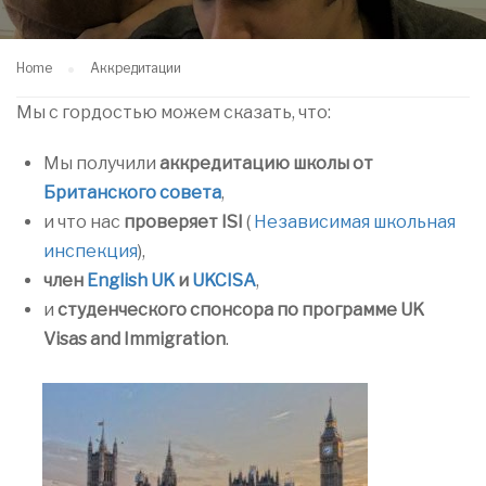
Home
Аккредитации
Мы с гордостью можем сказать, что:
Мы получили
аккредитацию
школы
от
Британского совета
,
и что нас
проверяет ISI
(
Независимая школьная
инспекция
),
член
English UK
и
UKCISA
,
и
студенческого спонсора по программе UK
Visas and Immigration
.