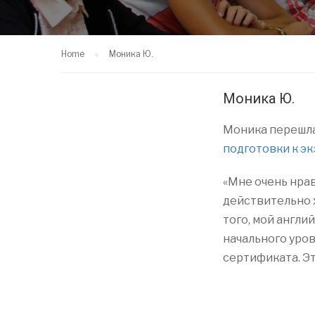
Home
Моника Ю.
Моника Ю.
Моника перешл
подготовки к э
«Мне очень нрав
действительно 
того, мой англи
начального уровн
сертификата. Эт