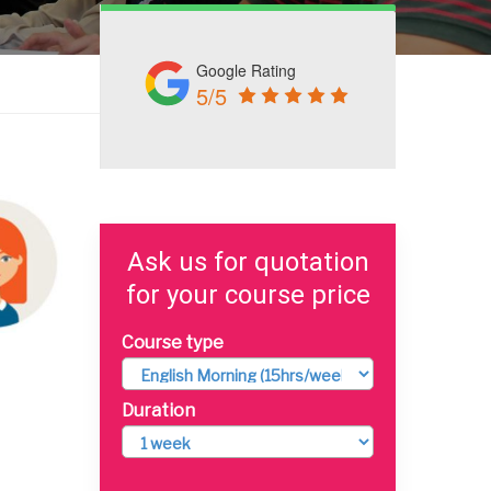
Google Rating
5/5
Ask us for quotation
for your course price
Course type
Duration