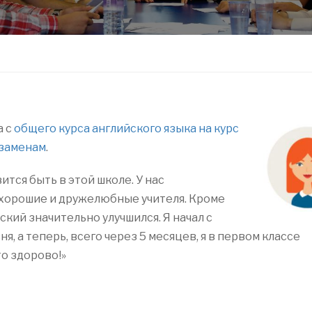
а с
общего курса английского языка на курс
кзаменам
.
ится быть в этой школе. У нас
хорошие и дружелюбные учителя. Кроме
йский значительно улучшился. Я начал с
я, а теперь, всего через 5 месяцев, я в первом классе
о здорово!»