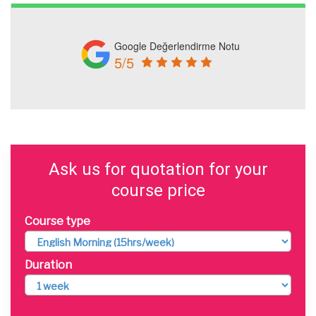
Google Değerlendirme Notu
5/5
Ask us for quotation for your
course price
Course type
Duration