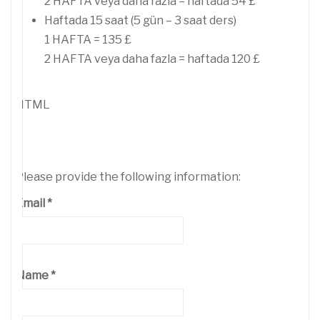
2 HAFTA veya daha fazla = haftada 54 £
Haftada 15 saat (5 gün – 3 saat ders)
1 HAFTA = 135 £
2 HAFTA veya daha fazla = haftada 120 £
HTML
Please provide the following information:
Email
*
Name
*