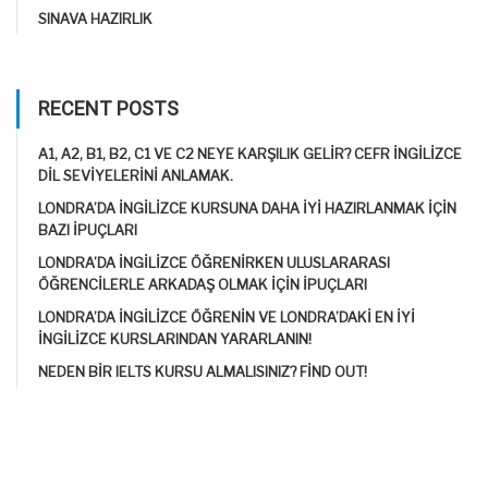
SINAVA HAZIRLIK
RECENT POSTS
A1, A2, B1, B2, C1 VE C2 NEYE KARŞILIK GELIR? CEFR İNGILIZCE
DIL SEVIYELERINI ANLAMAK.
LONDRA’DA İNGILIZCE KURSUNA DAHA IYI HAZIRLANMAK IÇIN
BAZI IPUÇLARI
LONDRA’DA İNGILIZCE ÖĞRENIRKEN ULUSLARARASI
ÖĞRENCILERLE ARKADAŞ OLMAK IÇIN IPUÇLARI
LONDRA’DA İNGILIZCE ÖĞRENIN VE LONDRA’DAKI EN IYI
İNGILIZCE KURSLARINDAN YARARLANIN!
NEDEN BIR IELTS KURSU ALMALISINIZ? FIND OUT!