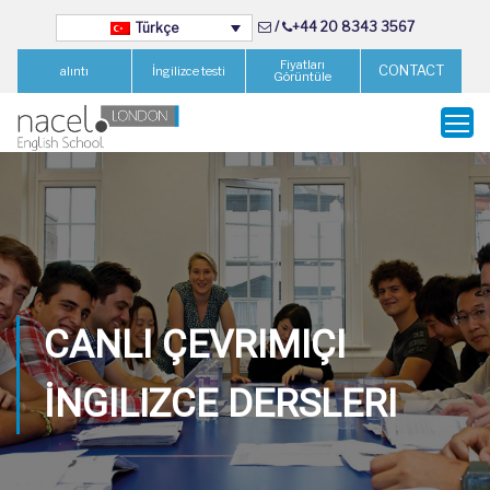
/
+44 20 8343 3567
Türkçe
Fiyatları
CONTACT
alıntı
İngilizce testi
Görüntüle
CANLI ÇEVRIMIÇI
İNGILIZCE DERSLERI