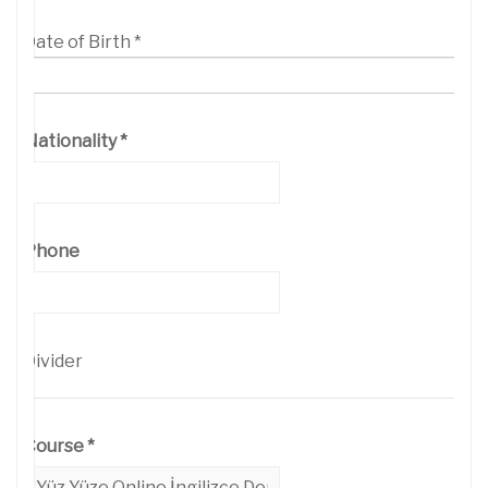
Date of Birth
*
Nationality
*
Phone
Divider
Course
*