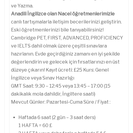
ve Yazma.
Anadili İngilizce olan Nacel öğretmenlerimizle
canlı tartışmalarla iletişim becerilerinizi geliştirin.
Eski öğretmenlerinizi bile tanıyabilirsiniz!
Cambridge PET, FIRST, ADVANCED, PROFICIENCY
ve IELTS dahil olmak üzere çeşitli sınavlara
hazırlanın. Evde geçirdiğiniz zamanı en iyi şekilde
değerlendirin ve gelecek için fırsatlarınızı en üst
düzeye çıkarın! Kayıt ücreti: £25 Kurs: Genel
İngilizce veya Sınav Hazırlığı
GMT Saat: 9:30 – 12:45 veya 13:45 – 17:00 (15
dakikalık mola dahildir, İngiltere saati)
Mevcut Günler: Pazartesi-Cuma Süre / Fiyat :
Haftada 6 saat (2 gün – 3 saat ders)
1 HAFTA = 60 £