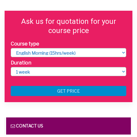
Ask us for quotation for your
course price
Course type
Duration
GET PRICE
CONTACT US