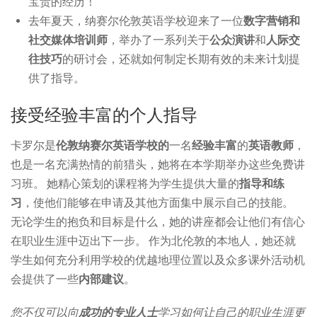
宝贵的经历！
去年夏天，纳赛尔伦敦英语学校迎来了一位
数字营销和
社交媒体培训师
，举办了一系列关于
公众演讲
和
人际交
往技巧
的研讨会，还就如何制定长期有效的未来计划提
供了指导。
接受经验丰富的个人指导
卡罗尔是
伦敦纳赛尔英语学校的
一名
经验丰富
的
英语教师
，
也是一名充满热情的前猎头，她将在本学期举办这些免费讲
习班。 她精心策划的课程将为学生提供大量的
指导和练
习
，使他们能够在申请及其他方面集中展示自己的技能。
无论学生的抱负和目标是什么，她的讲座都会让他们有信心
在职业生涯中迈出下一步。 作为北伦敦的本地人，她还就
学生如何充分利用学校的优越地理位置以及众多课外活动机
会提供了一些
内部建议
。
您不仅可以向
成功的专业人士
学习如何让自己的职业生涯更