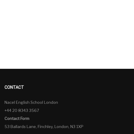
CONTACT
Nacel English School London
+44 20 8343 3567
Contact Form
53 Ballards Lane, Finchley, London, N3 1XP