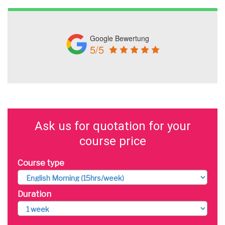
Google Bewertung
5/5
Ask us for quotation for your
course price
Course type
Duration