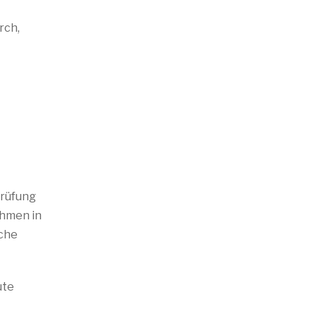
rch,
Prüfung
ehmen in
ache
ute