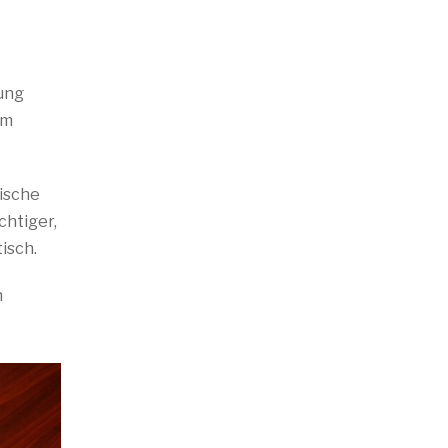
fung
em
tische
chtiger,
isch.
n