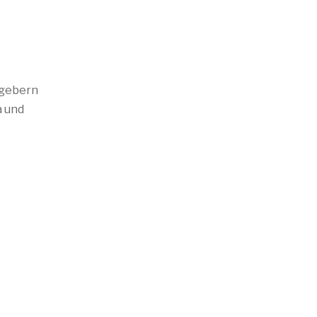
itgebern
a und