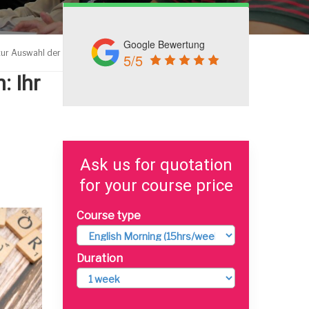
Google Bewertung
n zur Auswahl der perfekten Cambridge-Englisch-Prüfung
5/5
: Ihr
Ask us for quotation
for your course price
Course type
Duration