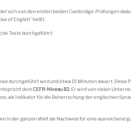
heidet sich von den ersten beiden Cambridge-Prüfungen dadu
se of English” heißt.
iche Tests durchgeführt:
ise durchgeführt wird und etwa 15 Minuten dauert. Diese 
 entspricht dem
CEFR-Niveau B2
. Er wird von vielen Untern
ss, als Indikator für die Beherrschung der englischen Spr
len in der ganzen Welt als Nachweis für eine ausreichend g