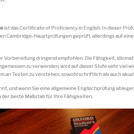
he
ist das Certificate of Proficiency in English. In dieser Prü
ren Cambridge-Hauptprüfungen geprüft, allerdings auf ein
rer Vorbereitung dringend empfohlen. Die Fähigkeit, idioma
emessen zu verwenden, wird auf dieser Stufe sehr viel wi
m an Texten zu verstehen, sowohl schriftlich als auch akust
annt, und wenn Sie eine allgemeine Englischprüfung ablege
 der beste Maßstab für Ihre Fähigkeiten.