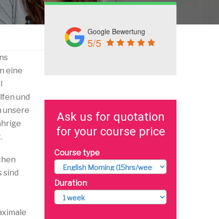
Google Bewertung
5/5
ns
rn eine
l
lfen und
n unsere
Ask us for quotation
ährige
for your course price
.
Course type
chen
 sind
Duration
maximale