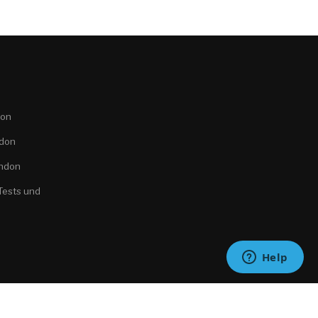
don
ndon
ondon
Tests und