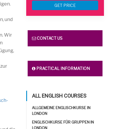
igen.
GET PRICE
n, und
n. Wir
CONTACT US
en
fügung,
 zur
PRACTICAL INFORMATION
ALL ENGLISH COURSES
sch-
ALLGEMEINE ENGLISCHKURSE IN
LONDON
ENGLISCHKURSE FÜR GRUPPEN IN
LONDON