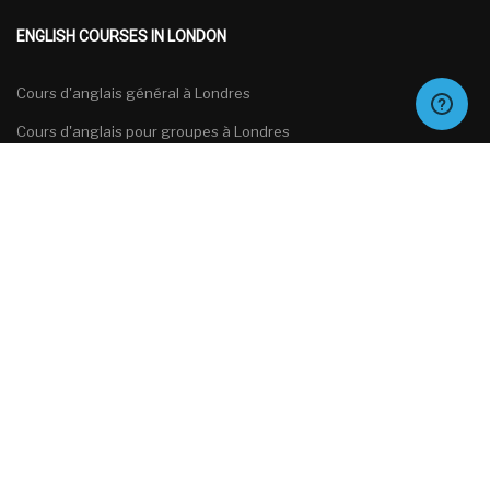
ENGLISH COURSES IN LONDON
Cours d'anglais général à Londres
Cours d'anglais pour groupes à Londres
Cours d'anglais spécialisés à Londres
Cours de préparation aux examens d'anglais à Londres
Français