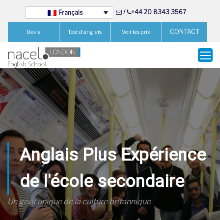
/
+44 20 8343 3567
Français
CONTACT
Devis
Test d'anglais
Voir les prix
Anglais Plus Expérience
de l'école secondaire
Un goût unique de la culture britannique