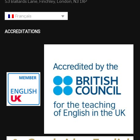
53 Ballards Lane, Finchley, London, N3 1XP
Français
ACCREDITATIONS