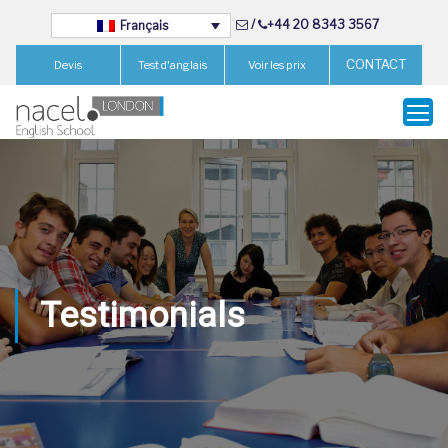
/
+44 20 8343 3567
Français
CONTACT
Devis
Test d'anglais
Voir les prix
Testimonials