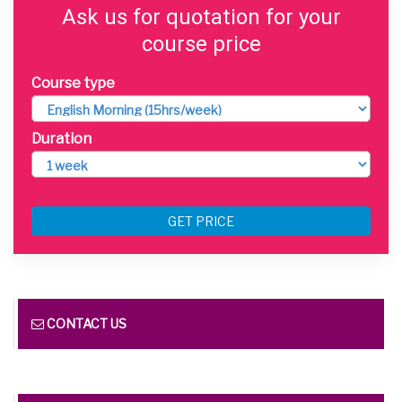
Ask us for quotation for your
course price
Course type
Duration
GET PRICE
CONTACT US