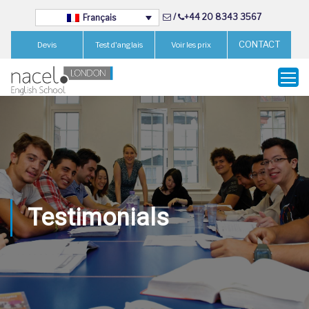
/
+44 20 8343 3567
Français
CONTACT
Devis
Test d'anglais
Voir les prix
Testimonials