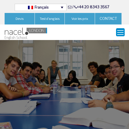
/
+44 20 8343 3567
Français
CONTACT
Devis
Test d'anglais
Voir les prix