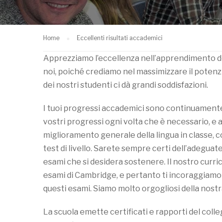
Home
Eccellenti risultati accademici
Apprezziamo l’eccellenza nell’apprendimento del
noi, poiché crediamo nel massimizzare il potenzi
dei nostri studenti ci dà grandi soddisfazioni.
I tuoi progressi accademici sono continuamente 
vostri progressi ogni volta che è necessario, e a
miglioramento generale della lingua in classe, co
test di livello. Sarete sempre certi dell’adeguate
esami che si desidera sostenere. Il nostro curri
esami di Cambridge, e pertanto ti incoraggiamo a
questi esami. Siamo molto orgogliosi della nost
La scuola emette certificati e rapporti del college