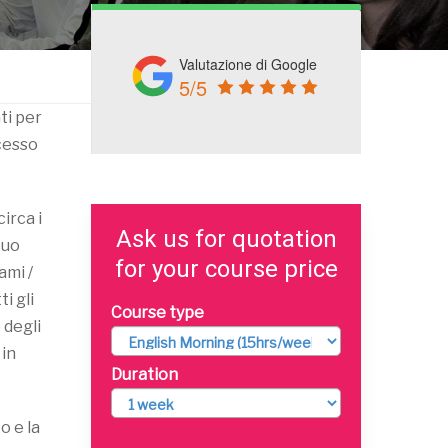
Valutazione di Google
5/5
ti per
ccesso
irca i
Ask us for quotation
tuo
for your course price
ami /
i gli
Course type
 degli
 in
Duration
o e la