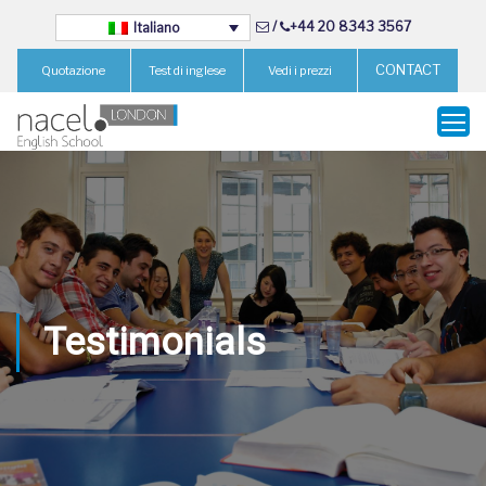
/
+44 20 8343 3567
Italiano
CONTACT
Quotazione
Test di inglese
Vedi i prezzi
Testimonials