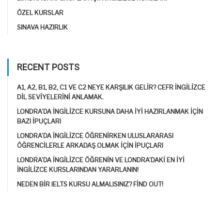
ÖZEL KURSLAR
SINAVA HAZIRLIK
RECENT POSTS
A1, A2, B1, B2, C1 VE C2 NEYE KARŞILIK GELIR? CEFR İNGILIZCE
DIL SEVIYELERINI ANLAMAK.
LONDRA’DA İNGILIZCE KURSUNA DAHA IYI HAZIRLANMAK IÇIN
BAZI IPUÇLARI
LONDRA’DA İNGILIZCE ÖĞRENIRKEN ULUSLARARASI
ÖĞRENCILERLE ARKADAŞ OLMAK IÇIN IPUÇLARI
LONDRA’DA İNGILIZCE ÖĞRENIN VE LONDRA’DAKI EN IYI
İNGILIZCE KURSLARINDAN YARARLANIN!
NEDEN BIR IELTS KURSU ALMALISINIZ? FIND OUT!