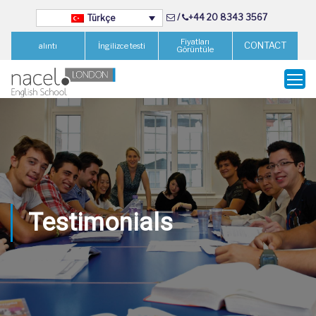
/
+44 20 8343 3567
Türkçe
Fiyatları
CONTACT
alıntı
İngilizce testi
Görüntüle
Testimonials