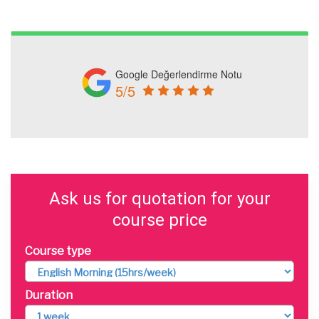
Google Değerlendirme Notu
5/5
Ask us for quotation for your
course price
Course type
Duration