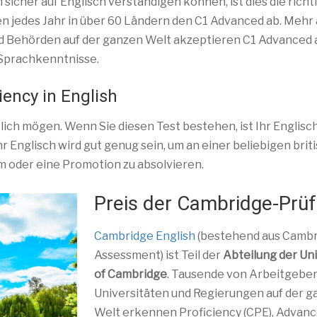
icher auf Englisch verständigen können, ist dies die richt
n jedes Jahr in über 60 Ländern den C1 Advanced ab. Mehr 
 Behörden auf der ganzen Welt akzeptieren C1 Advanced 
 Sprachkenntnisse.
iency in English
lich mögen. Wenn Sie diesen Test bestehen, ist Ihr Englisc
hr Englisch wird gut genug sein, um an einer beliebigen brit
m oder eine Promotion zu absolvieren.
Preis der Cambridge-Prü
Cambridge English
(bestehend aus Camb
Assessment) ist Teil der
Abteilung der Uni
of Cambridge
. Tausende von Arbeitgeber
Universitäten und Regierungen auf der 
Welt erkennen Proficiency (CPE), Advan