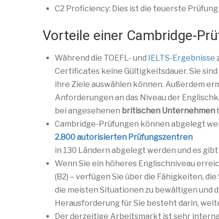
C2 Proficiency: Dies ist die teuerste Prüfun
Vorteile einer Cambridge-Pr
Während die TOEFL- und
IELTS-Ergebnisse
z
Certificates keine Gültigkeitsdauer. Sie sin
ihre Ziele auswählen können. Außerdem erm
Anforderungen an das Niveau der Englischken
bei angesehenen
britischen Unternehmen
Cambridge-Prüfungen können abgelegt we
2.800 autorisierten Prüfungszentren
in 130 Ländern abgelegt werden und es gibt
Wenn Sie ein höheres Englischniveau erreic
(B2) – verfügen Sie über die Fähigkeiten, 
die meisten Situationen zu bewältigen und di
Herausforderung für Sie besteht darin, weit
Der derzeitige Arbeitsmarkt ist sehr intern