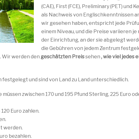
(CAE), First (FCE), Preliminary (PET) und K
als Nachweis von Englischkenntnissen a
wir gesehen haben, entspricht jede Prüf
einem Niveau, und die Preise variieren je
der Einrichtung, an der sie abgelegt werd
die Gebühren von jedem Zentrum festgel
g. Wir werden den
geschätzten Preis
sehen
, wie viel jedes 
estgelegt und sind von Land zu Land unterschiedlich.
ie müssen zwischen 170 und 195 Pfund Sterling, 225 Euro od
 120 Euro zahlen.
en.
lt werden.
uro bezahlen.