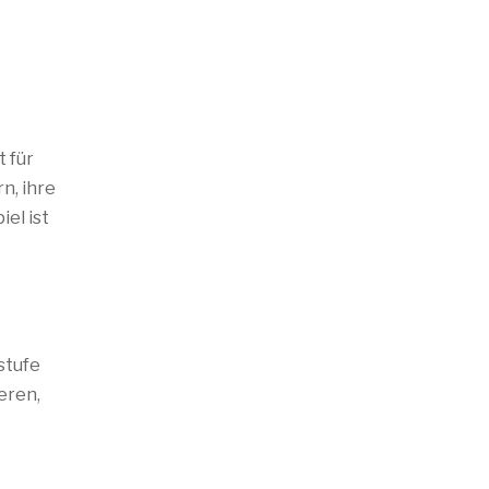
t für
n, ihre
el ist
stufe
eren,