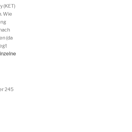
ey (KET)
n. Wie
ung
 nach
en (da
egt
einzelne
er 245