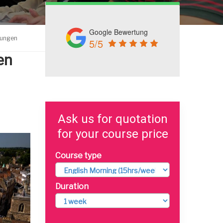
Google Bewertung
fungen
5/5
en
Ask us for quotation
for your course price
Course type
Duration