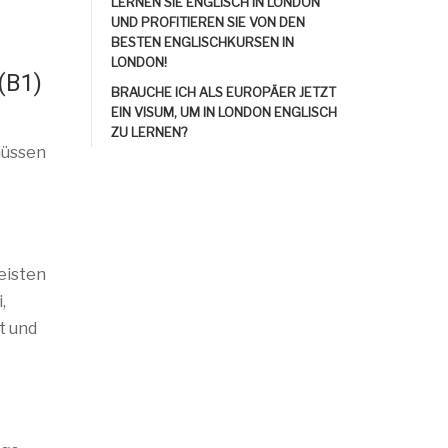
e
LERNEN SIE ENGLISCH IN LONDON
UND PROFITIEREN SIE VON DEN
BESTEN ENGLISCHKURSEN IN
LONDON!
(B1)
BRAUCHE ICH ALS EUROPÄER JETZT
EIN VISUM, UM IN LONDON ENGLISCH
ZU LERNEN?
müssen
meisten
,
t und