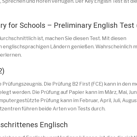
 Sprechen und Hören verfügen. Der Key English Test ist di
ry for Schools – Preliminary English Test 
urchschnittlich ist, machen Sie diesen Test. Mit diesen
in englischsprachigen Ländern genießen. Wahrscheinlich 
erlernen.
2)
ste Prüfungszeugnis. Die Prüfung B2 First (FCE) kann in den 
gt werden. Die Prüfung auf Papier kann im März, Mai, Juni
utergestützte Prüfung kann im Februar, April, Juli, Augus
tzentren führen beide Arten von Tests durch.
eschrittenes Englisch