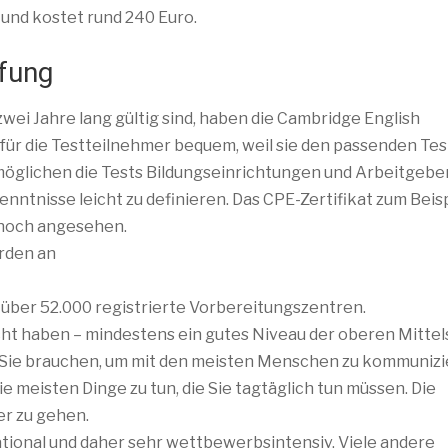
g und kostet rund 240 Euro.
üfung
wei Jahre lang gültig sind, haben die Cambridge English
d für die Testteilnehmer bequem, weil sie den passenden Tes
öglichen die Tests Bildungseinrichtungen und Arbeitgeber
ntnisse leicht zu definieren. Das CPE-Zertifikat zum Beispi
hoch angesehen.
rden an
 über 52.000 registrierte Vorbereitungszentren.
ht haben – mindestens ein gutes Niveau der oberen Mittel
die Sie brauchen, um mit den meisten Menschen zu kommunizi
e meisten Dinge zu tun, die Sie tagtäglich tun müssen. Die
er zu gehen.
ational und daher sehr wettbewerbsintensiv. Viele andere