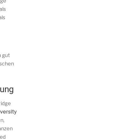
ige
als
als
h gut
ischen
fung
ridge
versity
n,
ganzen
ced