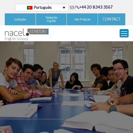
/
+44 20 8343 3567
Português
Teste de
CONTACT
cotação
Ver Preços
inglês