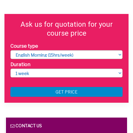
Ask us for quotation for your
course price
Course type
Duration
GET PRICE
CONTACT US