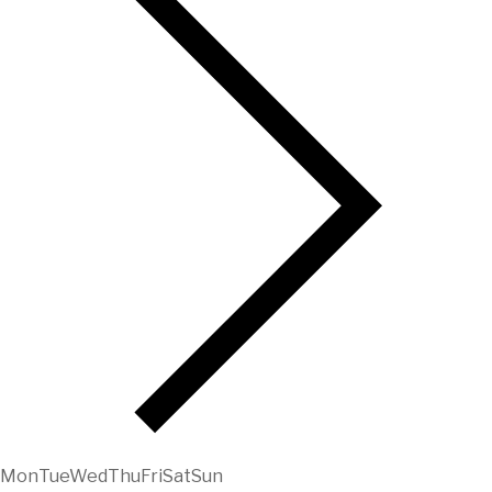
Mon
Tue
Wed
Thu
Fri
Sat
Sun