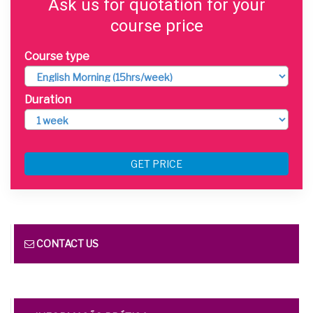
Ask us for quotation for your
course price
Course type
Duration
GET PRICE
CONTACT US