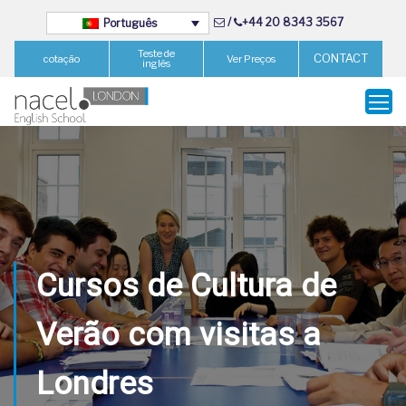
/
+44 20 8343 3567
Português
Teste de
CONTACT
cotação
Ver Preços
inglês
Cursos de Cultura de
Verão com visitas a
Londres