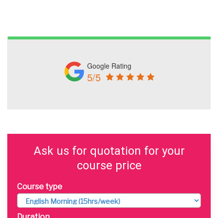
Google Rating
5/5
Ask us for quotation for your
course price
Course type
Duration