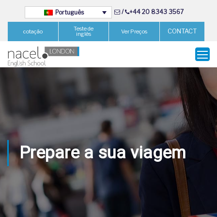
/
+44 20 8343 3567
Português
Teste de
CONTACT
cotação
Ver Preços
inglês
Prepare a sua viagem