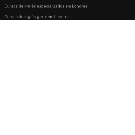
Cursos de inglês especializados em Londres
Cursos de inglês geral em Londres
Gratuito
Cursos de inglês para grupos em Londres
TAKE THIS COURSE
Cursos de preparação para exames de inglês em Londres
Português