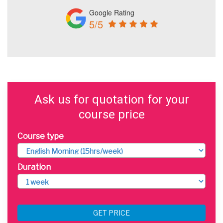
Google Rating
5/5
Ask us for quotation for your
course price
Course type
Duration
GET PRICE