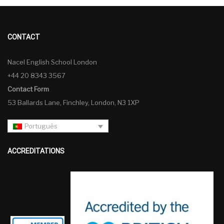
CONTACT
Nacel English School London
+44 20 8343 3567
Contact Form
53 Ballards Lane, Finchley, London, N3 1XP
Português
ACCREDITATIONS