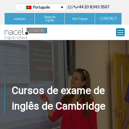
/
+44 20 8343 3567
Português
Teste de
CONTACT
cotação
Ver Preços
inglês
Cursos de exame de
inglês de Cambridge