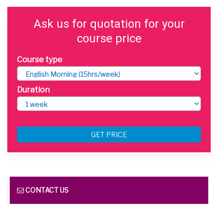
Ask us for quotation for your
course price
Course type
Duration
GET PRICE
CONTACT US