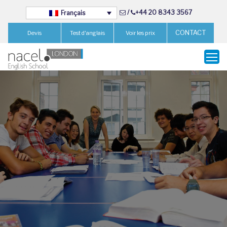
/
+44 20 8343 3567
Français
CONTACT
Devis
Test d'anglais
Voir les prix