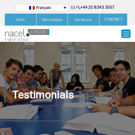
/
+44 20 8343 3567
Français
CONTACT
Devis
Test d'anglais
Voir les prix
Testimonials