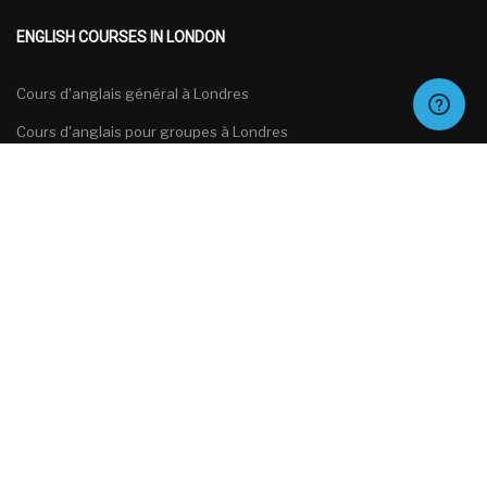
ENGLISH COURSES IN LONDON
Cours d'anglais général à Londres
Cours d'anglais pour groupes à Londres
Cours d'anglais spécialisés à Londres
Cours de préparation aux examens d'anglais à Londres
Français