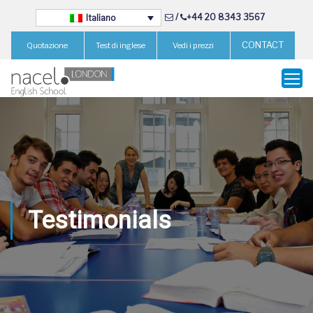
/
+44 20 8343 3567
Italiano
CONTACT
Quotazione
Test di inglese
Vedi i prezzi
Testimonials