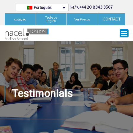
/
+44 20 8343 3567
Português
Teste de
CONTACT
cotação
Ver Preços
inglês
Testimonials