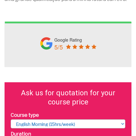
Google Rating
5/5
Ask us for quotation for your
course price
Course type
Duration