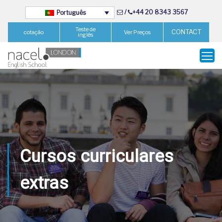
/
+44 20 8343 3567
Português
Teste de
CONTACT
cotação
Ver Preços
inglês
Cursos curriculares
extras