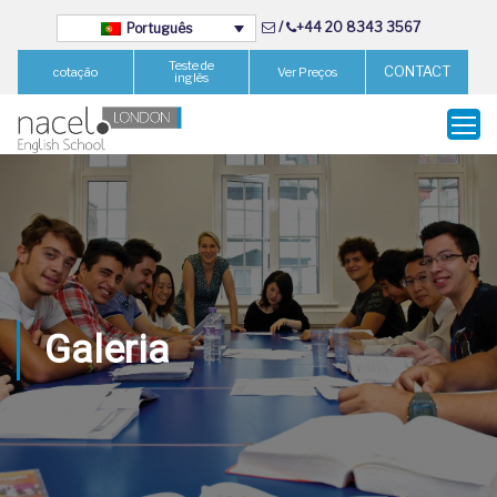
/
+44 20 8343 3567
Português
Teste de
CONTACT
cotação
Ver Preços
inglês
Galeria