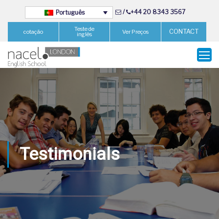
/
+44 20 8343 3567
Português
Teste de
CONTACT
cotação
Ver Preços
inglês
Testimonials