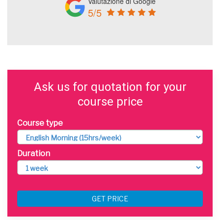
Valutazione di Google
5/5
Ask us for quotation for your
course price
Course type
Duration
GET PRICE