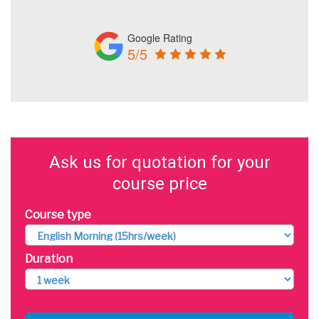
Google Rating
5/5
Ask us for quotation for your
course price
Course type
Duration