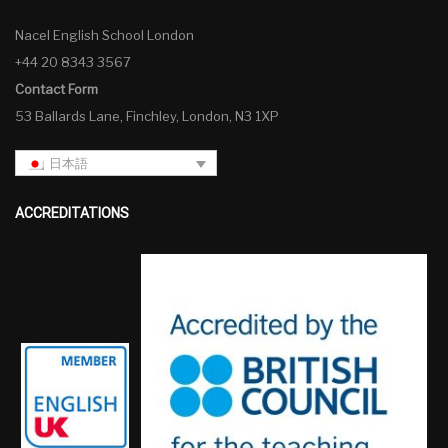
Nacel English School London
+44 20 8343 3567
Contact Form
53 Ballards Lane, Finchley, London, N3 1XP
日本語
ACCREDITATIONS