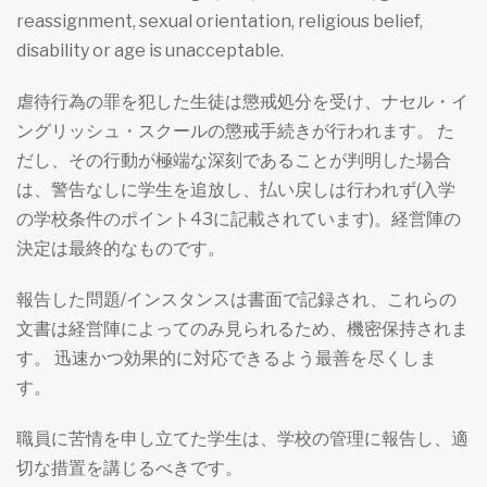
reassignment, sexual orientation, religious belief,
disability or age is unacceptable.
虐待行為の罪を犯した生徒は懲戒処分を受け、ナセル・イ
ングリッシュ・スクールの懲戒手続きが行われます。 た
だし、その行動が極端な深刻であることが判明した場合
は、警告なしに学生を追放し、払い戻しは行われず(入学
の学校条件のポイント43に記載されています)。経営陣の
決定は最終的なものです。
報告した問題/インスタンスは書面で記録され、これらの
文書は経営陣によってのみ見られるため、機密保持されま
す。 迅速かつ効果的に対応できるよう最善を尽くしま
す。
職員に苦情を申し立てた学生は、学校の管理に報告し、適
切な措置を講じるべきです。