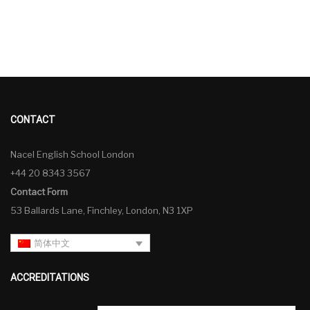
CONTACT
Nacel English School London
+44 20 8343 3567
Contact Form
53 Ballards Lane, Finchley, London, N3 1XP
简体中文
ACCREDITATIONS