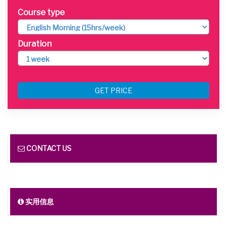
Course type
Duration
GET PRICE
CONTACT US
实用信息